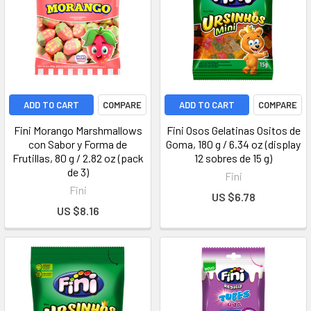
ADD TO CART
COMPARE
ADD TO CART
COMPARE
Fini Morango Marshmallows
Fini Osos Gelatinas Ositos de
con Sabor y Forma de
Goma, 180 g / 6.34 oz (display
Frutillas, 80 g / 2.82 oz (pack
12 sobres de 15 g)
de 3)
Fini
Fini
US $6.78
US $8.16