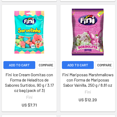
ADD TO CART
COMPARE
ADD TO CART
COMPARE
Fini Ice Cream Gomitas con
Fini Mariposas Marshmallows
Forma de Heladitos de
con Forma de Mariposas
Sabores Surtidos, 90 g / 3.17
Sabor Vainilla, 250 g / 8.81 oz
oz bag (pack of 3)
Fini
Fini
US $12.20
US $7.71