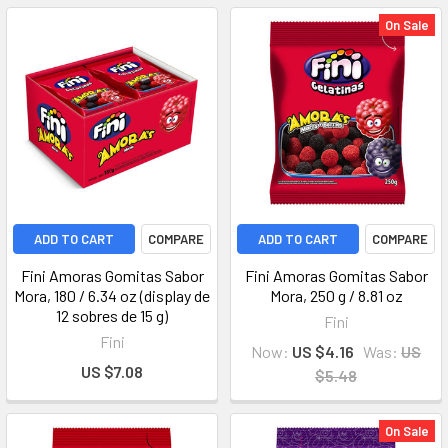
On Sale
ADD TO CART
COMPARE
ADD TO CART
COMPARE
Fini Amoras Gomitas Sabor
Fini Amoras Gomitas Sabor
Mora, 180 / 6.34 oz (display de
Mora, 250 g / 8.81 oz
12 sobres de 15 g)
Fini
Fini
Now:
US $4.16
Was:
US
US $7.08
$5.48
On Sale