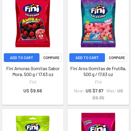
ADD TO CART
COMPARE
ADD TO CART
COMPARE
Fini Amoras Gomitas Sabor
Fini Aros Gomitas de Frutilla,
Mora, 500 g / 17.63 oz
500 g / 17.63 oz
Fini
Fini
US $9.66
Now:
US $7.87
Was:
US
$9.35