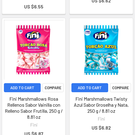
US $6.62
US $6.55
ADD TO CART
COMPARE
ADD TO CART
COMPARE
Fini Marshmallows Rosa
Fini Marshmallows Twisty
Rellenos Sabor Vainilla con
Azul Sabor Groselha y Nata,
Relleno Sabor Frutilla, 250 g /
250 g / 8.81 oz
8.81 oz
Fini
Fini
US $6.82
US $6.87