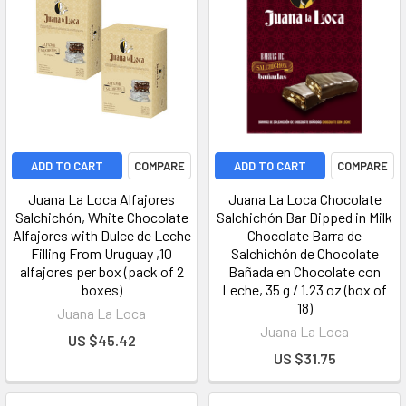
ADD TO CART
COMPARE
ADD TO CART
COMPARE
Juana La Loca Alfajores
Juana La Loca Chocolate
Salchichón, White Chocolate
Salchichón Bar Dipped in Milk
Alfajores with Dulce de Leche
Chocolate Barra de
Filling From Uruguay ,10
Salchichón de Chocolate
alfajores per box (pack of 2
Bañada en Chocolate con
boxes)
Leche, 35 g / 1.23 oz (box of
18)
Juana La Loca
Juana La Loca
US $45.42
US $31.75