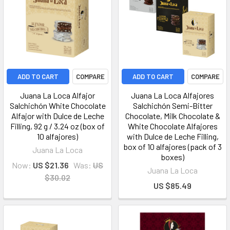
ADD TO CART
COMPARE
ADD TO CART
COMPARE
Juana La Loca Alfajor
Juana La Loca Alfajores
Salchichón White Chocolate
Salchichón Semi-Bitter
Alfajor with Dulce de Leche
Chocolate, Milk Chocolate &
Filling, 92 g / 3.24 oz (box of
White Chocolate Alfajores
10 alfajores)
with Dulce de Leche Filling,
box of 10 alfajores (pack of 3
Juana La Loca
boxes)
Now:
US $21.36
Was:
US
Juana La Loca
$30.02
US $85.49