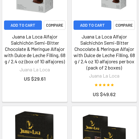
ADD TO CART
COMPARE
ADD TO CART
COMPARE
Juana La Loca Alfajor
Juana La Loca Alfajor
Salchichón Semi-Bitter
Salchichón Semi-Bitter
Chocolate & Meringue Alfajor
Chocolate & Meringue Alfajor
with Dulce de Leche Filling, 68
with Dulce de Leche Filling, 68
g / 2.4 oz (box of 10 alfajores)
g / 2.4 oz 10 alfajores per box
(pack of 2 boxes)
Juana La Loca
Juana La Loca
US $29.61
US $49.62