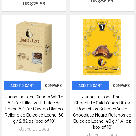
US $56.68
US $25.53
ADD TO CART
COMPARE
ADD TO CART
COMPARE
Juana La Loca Classic White
Juana La Loca Dark
Alfajor Filled with Dulce de
Chocolate Salchichón Bites
Leche Alfajor Clásico Blanco
Bocaditos Salchichón de
Relleno de Dulce de Leche, 80
Chocolate Negro Rellenos de
g / 2.82 oz (box of 10)
Dulce de Leche, 40 g / 1.41 oz
(box of 10)
Juana La Loca
Juana La Loca