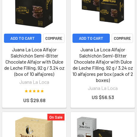
ADD TO CART
COMPARE
ADD TO CART
COMPARE
Juana La Loca Alfajor
Juana La Loca Alfajor
Salchichón Semi-Bitter
Salchichón Semi-Bitter
Chocolate Alfajor with Dulce
Chocolate Alfajor with Dulce
de Leche Filling, 92 g / 3.24 oz
de Leche Filling, 92 g / 3.24 oz
(box of 10 alfajores)
10 alfajores per box (pack of 2
boxes)
Juana La Loca
Juana La Loca
US $56.53
US $29.68
On Sale