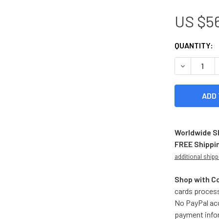
US $5
CURRENT
QUANTITY:
STOCK:
DECREASE Q
Worldwide S
FREE Shippi
additional shipp
Shop with C
cards process
No PayPal acc
payment info