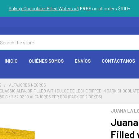
SalvajeChocolate-Filled Wafers x3
FREE
on all orders $100+
arch
INICIO
QUIÉNES SOMOS
ENVÍOS
CONTÁCTANOS
S
ALFAJORES NEGROS
CLASSIC ALFAJOR FILLED WITH DULCE DE LECHE DIPPED IN DARK CHOCOLAT
0 G / 2.82 OZ 10 ALFAJORES PER BOX (PACK OF 2 BOXES)
JUANA LA L
Juana 
Filled