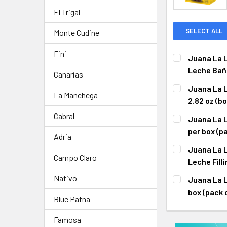
El Trigal
SELECT ALL
Monte Cudine
Fini
Juana La L
Leche Baña
Canarias
CURRENT STO
Juana La L
La Manchega
2.82 oz (bo
QUANTITY:
CURRENT
QUANTITY:
Cabral
Juana La L
DECREASE QUA
I
STOCK:
DECREASE QUA
I
per box (p
Adria
CURRENT
QUANTITY:
Juana La L
STOCK:
Campo Claro
DECREASE QU
I
Leche Filli
CURRENT
QUANTITY:
Nativo
Juana La L
STOCK:
DECREASE QU
I
box (pack 
Blue Patna
CURRENT
QUANTITY:
STOCK:
Famosa
DECREASE QU
I