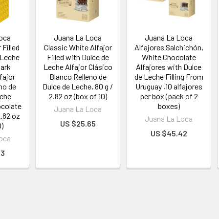
oca
Juana La Loca
Juana La Loca
 Filled
Classic White Alfajor
Alfajores Salchichón,
 Leche
Filled with Dulce de
White Chocolate
Dark
Leche Alfajor Clásico
Alfajores with Dulce
fajor
Blanco Relleno de
de Leche Filling From
no de
Dulce de Leche, 80 g /
Uruguay ,10 alfajores
eche
2.82 oz (box of 10)
per box (pack of 2
colate
boxes)
Juana La Loca
2.82 oz
Juana La Loca
US $25.65
0)
US $45.42
oca
53