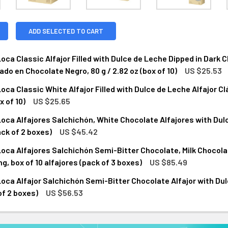
ADD SELECTED TO CART
oca Classic Alfajor Filled with Dulce de Leche Dipped in Dark C
do en Chocolate Negro, 80 g / 2.82 oz (box of 10)
US $25.53
CK:
50
oca Classic White Alfajor Filled with Dulce de Leche Alfajor Cl
x of 10)
US $25.65
oca Alfajores Salchichón, White Chocolate Alfajores with Dulc
NTITY OF JUANA LA LOCA CLASSIC ALFAJOR FILLED WITH DULC
NCREASE QUANTITY OF JUANA LA LOCA CLASSIC ALFAJOR FILLED
NTITY OF JUANA LA LOCA CLASSIC WHITE ALFAJOR FILLED WIT
NCREASE QUANTITY OF JUANA LA LOCA CLASSIC WHITE ALFAJOR 
ack of 2 boxes)
US $45.42
oca Alfajores Salchichón Semi-Bitter Chocolate, Milk Chocola
ANTITY OF JUANA LA LOCA ALFAJORES SALCHICHÓN, WHITE CH
NCREASE QUANTITY OF JUANA LA LOCA ALFAJORES SALCHICHÓN
ng, box of 10 alfajores (pack of 3 boxes)
US $85.49
oca Alfajor Salchichón Semi-Bitter Chocolate Alfajor with Dulce 
ANTITY OF JUANA LA LOCA ALFAJORES SALCHICHÓN SEMI-BITT
NCREASE QUANTITY OF JUANA LA LOCA ALFAJORES SALCHICHÓN
of 2 boxes)
US $56.53
ANTITY OF JUANA LA LOCA ALFAJOR SALCHICHÓN SEMI-BITTER 
NCREASE QUANTITY OF JUANA LA LOCA ALFAJOR SALCHICHÓN SEM