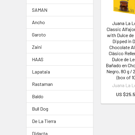
SAMAN
Ancho
Juana La L
Classic Alfajor
Garoto
with Dulce de
Dipped in 
Zaini
Chocolate Al
Clásico Relle
Dulce de L
HAAS
Bañado en Cho
Negro, 80 g / 
Lapataia
(box of 1
Rastaman
Juana La L
US $25.
Baldo
Bull Dog
De La Tierra
Didacta