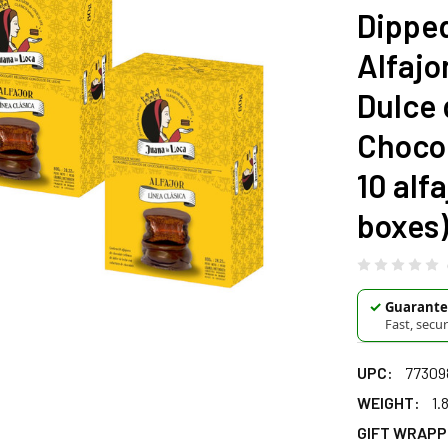
Dipped
Alfajo
Dulce
Chocol
10 alf
boxes
✓
Guarantee
Fast, secu
UPC:
77309
WEIGHT:
1.
GIFT WRAPP