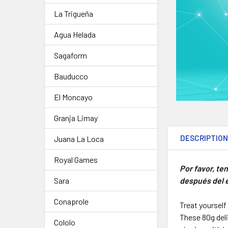
La Trigueña
Agua Helada
Sagaform
Bauducco
El Moncayo
Granja Limay
DESCRIPTIO
Juana La Loca
Royal Games
Por favor, te
después del e
Sara
Conaprole
Treat yourself
These 80g deli
Cololo