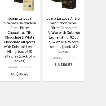
Juana La Loca
Juana La Loca Alfajor
Alfajores Salchichón
Salchichón Semi-
Semi-Bitter
Bitter Chocolate
Chocolate, Milk
Alfajor with Dulce de
Chocolate & White
Leche Filling, 92 g /
Chocolate Alfajores
3.24 oz 10 alfajores
with Dulce de Leche
per box (pack of 2
Filling, box of 10
boxes)
alfajores (pack of 3
Juana La Loca
boxes)
US $56.53
Juana La Loca
US $85.49