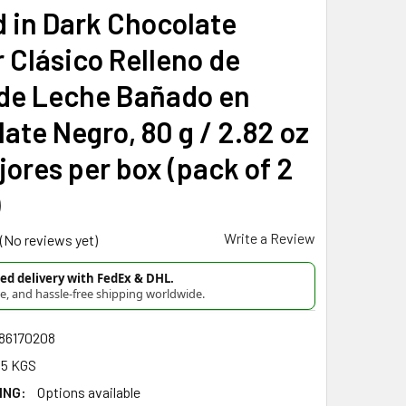
 in Dark Chocolate
r Clásico Relleno de
 de Leche Bañado en
ate Negro, 80 g / 2.82 oz
ajores per box (pack of 2
)
Write a Review
(No reviews yet)
d delivery with FedEx & DHL.
re, and hassle-free shipping worldwide.
86170208
85 KGS
ING:
Options available