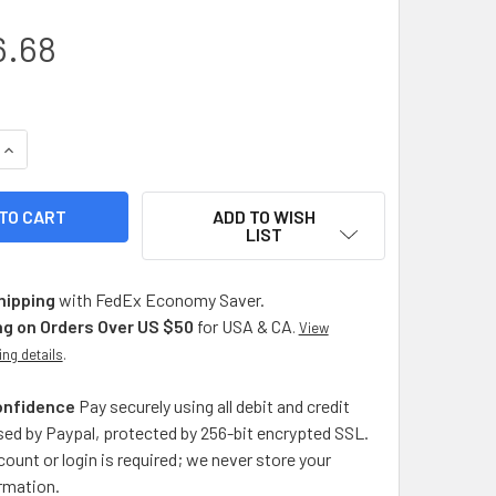
6.68
UANTITY OF JUANA LA LOCA CLASSIC ALFAJOR FILLED WITH D
INCREASE QUANTITY OF JUANA LA LOCA CLASSIC ALFAJOR FILL
ADD TO WISH
LIST
hipping
with FedEx Economy Saver.
ng on Orders Over US $50
for USA & CA
.
View
ing details
.
onfidence
Pay securely using all debit and credit
ed by Paypal, protected by 256-bit encrypted SSL.
ount or login is required; we never store your
rmation.