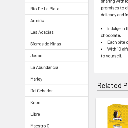
sharing with l
promises to el
Rio De La Plata
delicacy and in
Armiño
Indulge in 
Las Acacias
chocolate.
Each bite o
Sierras de Minas
With 10 alf
Jaspe
to yourself.
La Abundancia
Marley
Related P
Del Cebador
Knorr
Libre
Maestro C