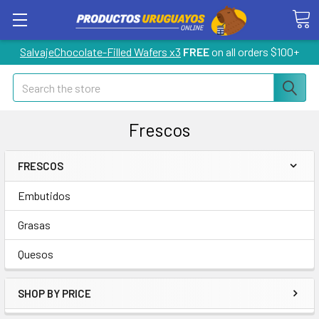
SalvajeChocolate-Filled Wafers x3
FREE
on all orders $100+
Search
Frescos
FRESCOS
Embutidos
Grasas
Quesos
SHOP BY PRICE