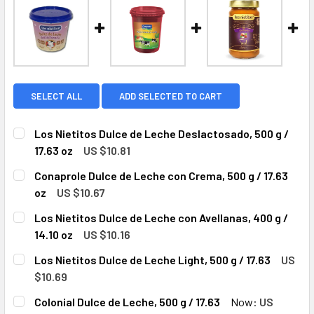
SELECT ALL
ADD SELECTED TO CART
Los Nietitos Dulce de Leche Deslactosado, 500 g /
17.63 oz
US $10.81
CURRENT
QUANTITY:
Conaprole Dulce de Leche con Crema, 500 g / 17.63
STOCK:
DECREASE QUANTITY OF LOS NIETITOS DULCE DE LECHE DES
INCREASE QUANTITY OF LOS NIETITOS DULCE DE
oz
US $10.67
CURRENT
QUANTITY:
Los Nietitos Dulce de Leche con Avellanas, 400 g /
STOCK:
DECREASE QUANTITY OF CONAPROLE DULCE DE LECHE CON C
INCREASE QUANTITY OF CONAPROLE DULCE DE L
14.10 oz
US $10.16
CURRENT
QUANTITY:
Los Nietitos Dulce de Leche Light, 500 g / 17.63
US
STOCK:
DECREASE QUANTITY OF LOS NIETITOS DULCE DE LECHE CON
INCREASE QUANTITY OF LOS NIETITOS DULCE DE
$10.69
CURRENT
QUANTITY:
Colonial Dulce de Leche, 500 g / 17.63
Now:
US
STOCK: