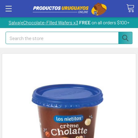
SalvajeChocolate-Filled Wafers x3
FREE
on all orders $100+
Search