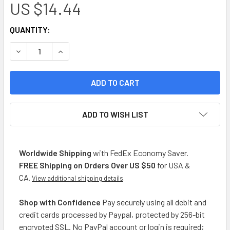
US $14.44
CURRENT
QUANTITY:
STOCK:
DECREASE QUANTITY OF LOS NIETITOS CREME CHOCOLATTE 
INCREASE QUANTITY OF LOS NIETITOS CREME C
ADD TO WISH LIST
Worldwide Shipping
with FedEx Economy Saver.
FREE Shipping on Orders Over US $50
for USA &
CA
.
View additional shipping details
.
Shop with Confidence
Pay securely using all debit and
credit cards processed by Paypal, protected by 256-bit
encrypted SSL. No PayPal account or login is required;