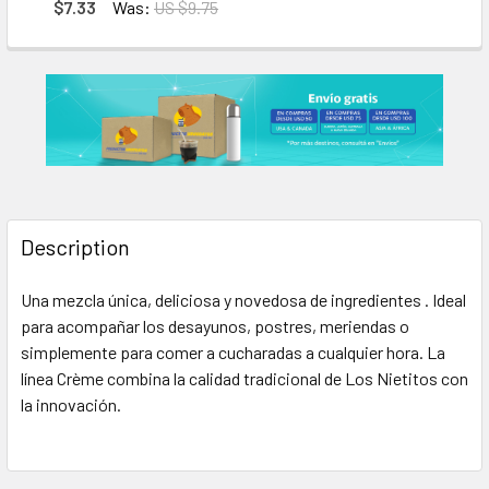
DECREASE QUANTITY OF LOS NIETITOS DULCE DE LECHE LIGH
INCREASE QUANTITY OF LOS NIETITOS DULCE DE 
$7.33
Was:
US $9.75
CURRENT
QUANTITY:
STOCK:
DECREASE QUANTITY OF COLONIAL DULCE DE LECHE, 500 G 
INCREASE QUANTITY OF COLONIAL DULCE DE LECH
Description
Una mezcla única, deliciosa y novedosa de ingredientes . Ideal
para acompañar los desayunos, postres, meriendas o
simplemente para comer a cucharadas a cualquier hora. La
línea Crème combina la calidad tradicional de Los Nietitos con
la innovación.