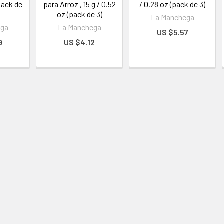
(pack de
para Arroz , 15 g / 0.52
/ 0.28 oz (pack de 3)
oz (pack de 3)
La Manchega
ega
La Manchega
US $5.57
9
US $4.12