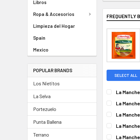
Libros
Ropa & Accesorios
FREQUENTLY 
Limpieza del Hogar
Spain
Mexico
POPULAR BRANDS
SELECT ALL
Los Nietitos
La Mancheg
La Selva
CURRENT
QUANTITY:
La Mancheg
STOCK:
Portezuelo
DECREASE QUA
I
CURRENT
QUANTITY:
La Mancheg
STOCK:
Punta Ballena
CURRENT
QUANTITY:
La Mancheg
STOCK:
DECREASE QUA
IN
CURRENT
QUANTITY:
Terrano
La Mancheg