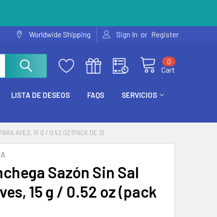
or
Worldwide Shipping
Sign In
Register
0
Cart
LISTA DE DESEOS
FAQS
SERVICIOS
RA AVES, 15 G / 0.52 OZ (PACK DE 3)
GA
chega Sazón Sin Sal
ves, 15 g / 0.52 oz (pack