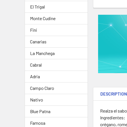
STOCK:
DECREASE QUA
IN
CURRENT
QUANTITY:
El Trigal
STOCK:
Monte Cudine
Fini
Canarias
La Manchega
Cabral
Adria
Campo Claro
DESCRIPTIO
Nativo
Realza el sabo
Blue Patna
Ingredientes:
Famosa
orégano, romer