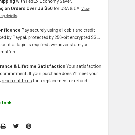
hipping
with FedEx Economy Saver.
ng on Orders Over US $50
for USA & CA
.
View
ing details
.
onfidence
Pay securely using all debit and credit
ed by Paypal, protected by 256-bit encrypted SSL.
ount or login is required; we never store your
rmation.
rance & Lifetime Satisfaction
Your satisfaction
ng commitment. If your purchase doesn't meet your
,
reach out to us
for a replacement or refund.
stock.