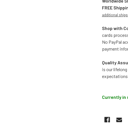
Worldwide S
FREE Shippi
additional shipp
Shop with C
cards process
No PayPal acc
payment info
Quality Assu
is our lifelo
expectations
Currently in 