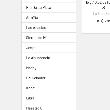
15 g / 0.52 oz 
3)
Rio De La Plata
La Manch
Armiño
US $5.9
Las Acacias
Sierras de Minas
Jaspe
La Abundancia
Marley
Del Cebador
Knorr
Libre
Maestro C