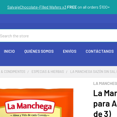
SalvajeChocolate-Filled Wafers x3
FREE
on all orders $100+
arch
INICIO
QUIÉNES SOMOS
ENVÍOS
CONTÁCTANOS
 & CONDIMENTOS
ESPECIAS & HIERBAS
LA MANCHEGA SAZÓN SIN SAL PA
LA MANCHE
La Man
para A
de 3)