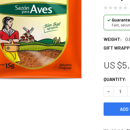
✓
Guarantee
Fast, secu
WEIGHT:
0.
GIFT WRAPP
US $5.
CURRENT
QUANTITY:
STOCK: