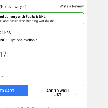
Write a Review
(No reviews yet)
d delivery with FedEx & DHL.
re, and hassle-free shipping worldwide.
04 KGS
ING:
Options available
17
DECREASE QUANTITY OF LA MANCHEGA SAZÓN SIN SAL PARA AV
INCREASE QUANTITY OF LA MANCHEGA SAZÓ
ADD TO WISH
LIST