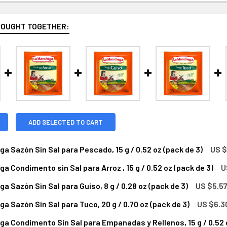
BOUGHT TOGETHER:
ADD SELECTED TO CART
a Sazón Sin Sal para Pescado, 15 g / 0.52 oz (pack de 3)
US $
a Condimento sin Sal para Arroz , 15 g / 0.52 oz (pack de 3)
U
NTITY OF LA MANCHEGA SAZÓN SIN SAL PARA PESCADO, 15 G / 
NCREASE QUANTITY OF LA MANCHEGA SAZÓN SIN SAL PARA PESCAD
a Sazón Sin Sal para Guiso, 8 g / 0.28 oz (pack de 3)
US $5.5
DECREASE QUANTITY OF LA MANCHEGA CONDIMENTO SIN SAL PA
INCREASE QUANTITY OF LA MANCHEGA CONDI
a Sazón Sin Sal para Tuco, 20 g / 0.70 oz (pack de 3)
US $6.3
NTITY OF LA MANCHEGA SAZÓN SIN SAL PARA GUISO, 8 G / 0.28
CREASE QUANTITY OF LA MANCHEGA SAZÓN SIN SAL PARA GUISO, 
a Condimento Sin Sal para Empanadas y Rellenos, 15 g / 0.52 o